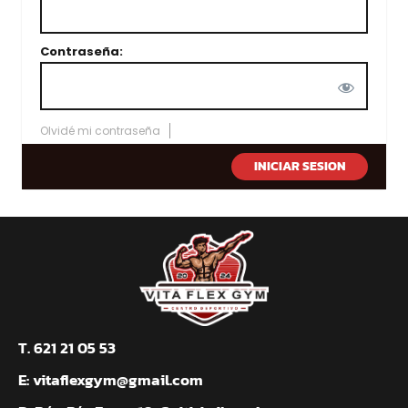
Contraseña:
Olvidé mi contraseña
T. 621 21 05 53
E:
vitaflexgym@gmail.com