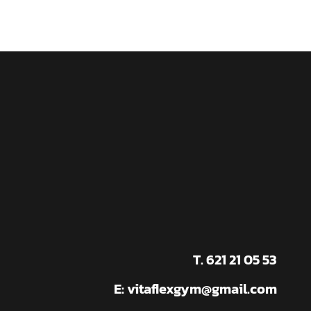
T. 621 21 05 53
E:
vitaflexgym@gmail.com