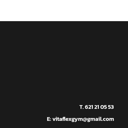
T. 621 21 05 53
E:
vitaflexgym@gmail.com