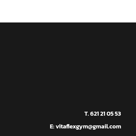
T. 621 21 05 53
E:
vitaflexgym@gmail.com